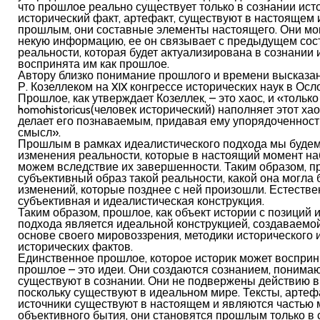
что прошлое реально существует только в сознании исто
исторический факт, артефакт, существуют в настоящем 
прошлым, они составные элементы настоящего. Они мо
некую информацию, ее он связывает с предыдущем со
реальности, которая будет актуализирована в сознании 
воспринята им как прошлое.
Автору близко понимание прошлого и времени высказа
Р. Козеллеком на XIX конгрессе исторических наук в Осло
Прошлое, как утверж­дает Козеллек, – это хаос, и «только
homohistoricus(человек исторический) наполняет этот х
делает его познаваемым, при­давая ему упорядоченность
смысл».
Прошлым в рамках идеалистического подхода мы будем
изменения реальности, которые в настоящий момент на
можем вследствие их завершенности. Таким образом, п
субъективный образ такой реальности, какой она могла 
изменений, которые позднее с ней произошли. Естествен
субъективная и идеалистическая конструкция.
Таким образом, прошлое, как объект истории с позиций 
подхода является идеальной конструкцией, создаваемо
основе своего мировоззрения, методики исторического 
исторических фактов.
Единственное прошлое, которое историк может восприн
прошлое – это идеи. Они создаются сознанием, понима
существуют в сознании. Они не подвержены действию в
поскольку существуют в идеальном мире. Тексты, артеф
источники существуют в настоящем и являются частью
объективного бытия, они становятся прошлым только в 