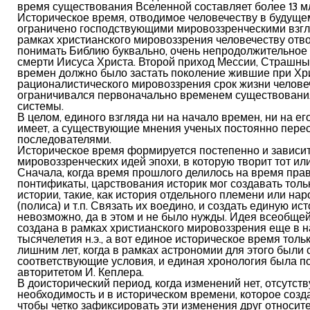
время существования Вселенной составляет более 13 мл
Историческое время, отводимое человечеству в будуще
ограничено господствующими мировоззренческими взгл
рамках христианского мировоззрения человечеству отво
понимать Библию буквально, очень непродолжительное
смерти Иисуса Христа. Второй приход Мессии, Страшный
времен должно было застать поколение жившие при Хри
рационалистического мировоззрения срок жизни челове
ограничивался первоначально временем существовани
системы.
В целом, единого взгляда ни на начало времен, ни на ег
имеет, а существующие мнения ученых постоянно пере
последователями.
Историческое время формируется постепенно и зависит
мировоззренческих идей эпохи, в которую творит тот или
Сначала, когда время прошлого делилось на время пра
понтификаты, царствования историк мог создавать тол
истории, такие, как история отдельного племени или нар
(полиса) и т.п. Связать их воедино, и создать единую и
невозможно, да в этом и не было нужды. Идея всеобще
создана в рамках христианского мировоззрения еще в 
тысячелетия н.э., а вот единое историческое время толь
лишним лет, когда в рамках астрономии для этого были
соответствующие условия, и единая хронология была 
авторитетом И. Кеплера.
В доисторический период, когда изменений нет, отсутств
необходимость и в историческом времени, которое созда
чтобы четко зафиксировать эти изменения друг относите