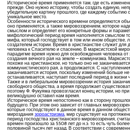
Историческое время применяется там, где есть измене
прежде. Оно нужно историку, чтобы создать единую, не
убедительную картину прошлого, где каждому событию 
уникальное место.
Особенности исторического времени определяются объе
оно применяется, а также мировоззрением, которое над
смыслом и определяет его конкретные формы и параме
мифологический период время наполняется смыслом то
мифа, который господствует в том или ином обществе, 
создателем истории. Время в христианстве служит для
человека к Спасителю и спасению. В марксистской мир
парадигме время нужно для освобождения человека от 
создания вечного рая на земле – коммунизма. Марксист
похоже на христианское, но только оно не заканчиваетс
коммунистического рая, а продолжается. С наступлени
заканчивается история, поскольку изменений больше не 
останавливается, наступает последний период в жизни 
Также и в либеральном мировоззрении история заканчи
свободного общества, а время продолжает существоват
поэтому Ф. Фукуяма провозгласил конец истории, но при
великодушно оставил нам время.
Историческое время непостоянно как в сторону прошлого
будущего. При этом оно зависит от главных мировоззрен
которые господствуют в данное время в данном общест
мироздания
зороастризма
, мир существует на протяжени
период господства христианского мировоззрения, считал
времен произошло за 5508 лет до н.э. то есть чуть более
половиной тысяч лет назад. В соответствии с совреме