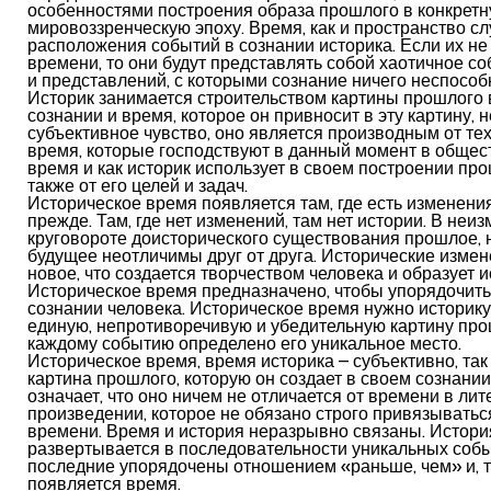
особенностями построения образа прошлого в конкрет
мировоззренческую эпоху. Время, как и пространство с
расположения событий в сознании историка. Если их не
времени, то они будут представлять собой хаотичное с
и представлений, с которыми сознание ничего неспособ
Историк занимается строительством картины прошлого 
сознании и время, которое он привносит в эту картину, н
субъективное чувство, оно является производным от тех
время, которые господствуют в данный момент в обществ
время и как историк использует в своем построении про
также от его целей и задач.
Историческое время появляется там, где есть изменен
прежде. Там, где нет изменений, там нет истории. В неи
круговороте доисторического существования прошлое, 
будущее неотличимы друг от друга. Исторические измене
новое, что создается творчеством человека и образует 
Историческое время предназначено, чтобы упорядочить
сознании человека. Историческое время нужно историку
единую, непротиворечивую и убедительную картину прош
каждому событию определено его уникальное место.
Историческое время, время историка – субъективно, так ж
картина прошлого, которую он создает в своем сознании
означает, что оно ничем не отличается от времени в ли
произведении, которое не обязано строго привязыватьс
времени. Время и история неразрывно связаны. Ис­тори
развертывается в последовательности уникальных собы
последние упорядочены отношением «раньше, чем» и, т
появляется время.