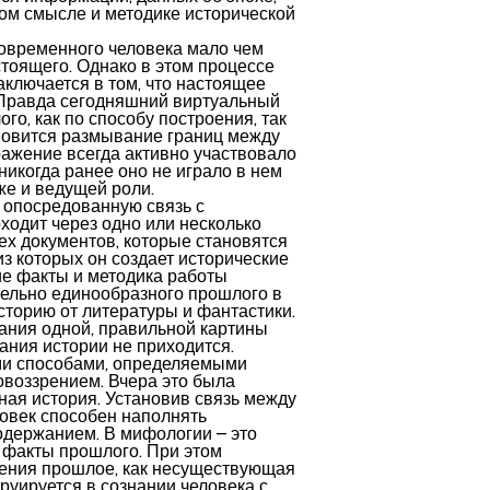
ом смысле и методике исторической
овременного человека мало чем
стоящего. Однако в этом процессе
аключается в том, что настоящее
. Правда сегодняшний виртуальный
го, как по способу построения, так
ановится размывание границ между
ажение всегда активно участвовало
никогда ранее оно не играло в нем
же и ведущей роли.
о опосредованную связь с
ходит через одно или несколько
ех документов, которые становятся
из которых он создает исторические
ие факты и методика работы
тельно единообразного прошлого в
историю от литературы и фантастики.
ания одной, правильной картины
ания истории не приходится.
ми способами, определяемыми
овоззрением. Вчера это была
ная история. Установив связь между
овек способен наполнять
одержанием. В мифологии – это
 факты прошлого. При этом
чения прошлое, как несуществующая
руируется в сознании человека с