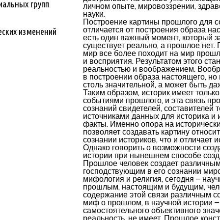
иальных групп
личном опыте, мировоззрении, здрав
науки.
Построение картины прошлого для с
отличается от построения образа на
еских изменений
есть один важный момент, который з
существует реально, а прошлое нет
мир все более походит на мир прошло
и восприятия. Результатом этого ст
реальностью и воображением. Вообр
в построении образа настоящего, но 
столь значительной, а может быть да
Таким образом, историк имеет тольк
событиями прошлого, и эта связь про
сознаний свидетелей, составителей т
источниками данных для историка и 
факты. Именно опора на историческ
позволяет создавать картину относи
сознании историков, что и отличает 
Однако говорить о возможности созд
истории при нынешнем способе созд
Прошлое человек создает различны
господствующим в его сознании мир
мифология и религия, сегодня – науч
прошлым, настоящим и будущим, чел
содержание этой связи различным с
миф о прошлом, в научной истории –
самостоятельного объективного зна
реальность, не имеет. Прошлое конст