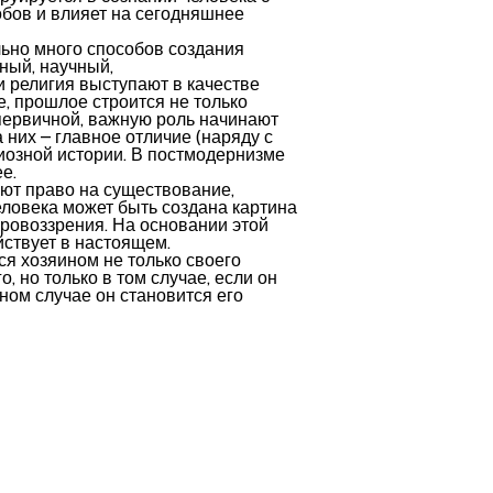
бов и влияет на сегодняшнее
ьно много способов создания
ный, научный,
и религия выступают в качестве
е, прошлое строится не только
 первичной, важную роль начинают
 них – главное отличие (наряду с
иозной истории. В постмодернизме
е.
ют право на существование,
еловека может быть создана картина
ировоззрения. На основании этой
йствует в настоящем.
ся хозяином не только своего
, но только в том случае, если он
вном случае он становится его