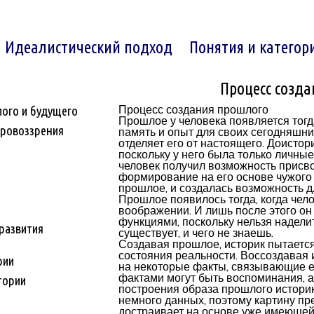
Идеалистический подход
Понятия и категор
Процесс созд
Процесс создания прошлого
ого и будущего
Прошлое у человека появляется тогда
ировоззрения
память и опыт для своих сегодняшних
отделяет его от настоящего. Доистор
поскольку у него была только личные
человек получил возможность присв
формирование на его основе чужого
прошлое, и создалась возможность 
Прошлое появилось тогда, когда чело
воображении. И лишь после этого он 
функциями, поскольку нельзя надели
развития
существует, и чего не знаешь.
Создавая прошлое, историк пытаетс
состояния реальности. Воссоздавая и
рии
на некоторые факты, связывающие е
фактами могут быть воспоминания, 
тории
построения образа прошлого историк
немного данных, поэтому картину п
достраивает на основе уже имеющей