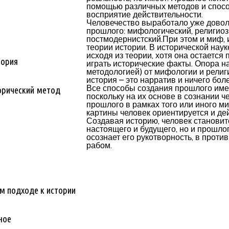
помощью различных методов и спосо
восприятие действительности.
Человечество выработало уже довол
прошлого: мифологический, религиоз
постмодернистский.При этом и миф, 
теории истории. В исторической наук
исходя из теории, хотя она остается
еория
играть исторические факты. Опора на
методологией) от мифологии и религ
история – это нарратив и ничего боле
Все способы создания прошлого име
орический метод
поскольку на их основе в сознании ч
прошлого в рамках того или иного м
картины человек ориентируется и де
Создавая историю, человек становит
настоящего и будущего, но и прошлого
осознает его рукотворность, в проти
рабом.
м подходе к истории
ное