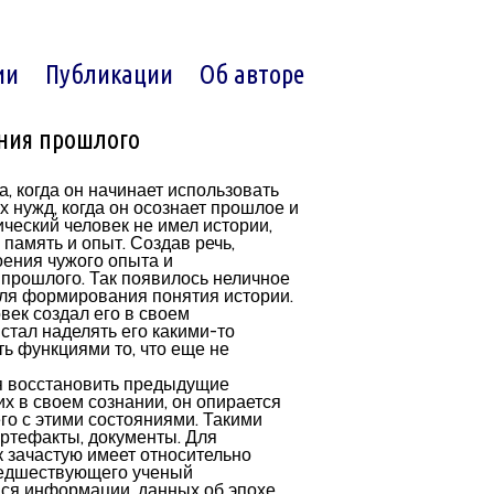
ии
Публикации
Об авторе
ания прошлого
, когда он начинает использовать
 нужд, когда он осознает прошлое и
ический человек не имел истории,
 память и опыт. Создав речь,
оения чужого опыта и
 прошлого. Так появилось неличное
для формирования понятия истории.
век создал его в своем
стал наделять его какими-то
ть функциями то, что еще не
я восстановить предыдущие
х в своем сознании, он опирается
го с этими состояниями. Такими
артефакты, документы. Для
 зачастую имеет относительно
редшествующего ученый
ся информации, данных об эпохе,