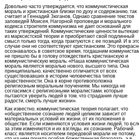
Довольно часто утверждается, что коммунистическая
мораль и христианская близки по духу и содержанию, так
считает и Геннадий Зюганов. Однако сравнение текстов
заповедей Моисея, Нагорной проповеди и морального
кодекса строителя коммунизма не дает оснований для
таких утверждений. Коммунистические ценности вытекаю
из марксистской теории и приобретают свой подлинный
смысл только тогда, когда трактуются с ее позиций. И в эт
случае они не соответствуют христианским. Это прекрасн
осознавалось в советское время, тогдашним коммуниста
не пришло бы в голову отождествить христианскую и
коммунистическую мораль: «Наша коммунистическая
мораль является моралью нового, высшего типа. Она
принципиально, качественно отличается от всех
существовавших в истории человечества типов
нравственности. Она в корне противоположна
религиозным моральным поучениям. Мы никогда не
согласимся с религиозными моралистами, которые
пытаются уверить людей в том, что страдания лучше
радости, смерть лучше жизни».
Как известно, коммунистическая теория полагает, что
«общественное сознание людей целиком зависит от
материальных условий их жизни, от их положения в
обществе. Если изменяются условия жизни людей, то всл
за этим изменяются и их взгляды, их сознание. Рабочий
класс является носителем передовой морали не потому,
что на нем почила особая божественная благодать, а в