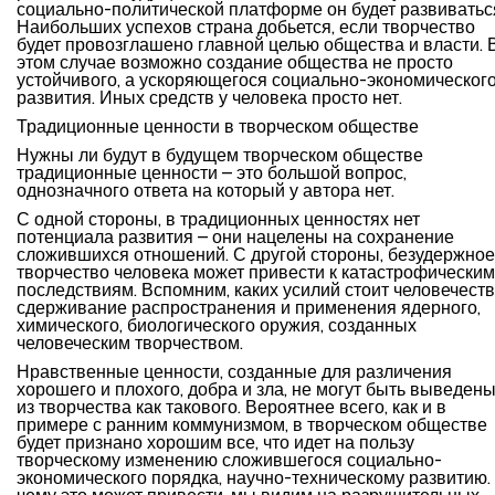
социально-политической платформе он будет развиватьс
Наибольших успехов страна добьется, если творчество
будет провозглашено главной целью общества и власти. 
этом случае возможно создание общества не просто
устойчивого, а ускоряющегося социально-экономическог
развития. Иных средств у человека просто нет.
Традиционные ценности в творческом обществе
Нужны ли будут в будущем творческом обществе
традиционные ценности – это большой вопрос,
однозначного ответа на который у автора нет.
С одной стороны, в традиционных ценностях нет
потенциала развития – они нацелены на сохранение
сложившихся отношений. С другой стороны, безудержное
творчество человека может привести к катастрофическим
последствиям. Вспомним, каких усилий стоит человечеств
сдерживание распространения и применения ядерного,
химического, биологического оружия, созданных
человеческим творчеством.
Нравственные ценности, созданные для различения
хорошего и плохого, добра и зла, не могут быть выведен
из творчества как такового. Вероятнее всего, как и в
примере с ранним коммунизмом, в творческом обществе
будет признано хорошим все, что идет на пользу
творческому изменению сложившегося социально-
экономического порядка, научно-техническому развитию.