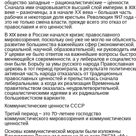
общество западные – рационалистические – ценности.
Сначала ими очаровывается высший слой империи, в XIX
веке – разночинцы, а в начале ХХ века – большая часть
рабочих и некоторая доля крестьян. Революция 1917 года 
это не только смена власти, прежде всего это отказ от
православия и его ценностей.
В XIX веке в России начался кризис православного
мировоззрения, поскольку оно уже не могло ни объяснять
развитие большинства важнейших сфер (экономической,
социальной, научной, образовательной), ни руководить им
У церкви не было ответов на важнейшие вопросы быстро
меняющейся современности, а у либералов и социалист
они были. Борьбу за умы русского народа Православная
церковь в тот период проиграла, в результате политическ
активная часть народа отказалась от традиционных
православных ценностей и прельстилась сначала
либеральными, а когда их реализация Временным
правительством оказалась неудовлетворительной,
социалистическими идеями в их радикальном
большевистском варианте.
Коммунистические ценности СССР
Третий период – это 70-летнее господство
коммунистического мировоззрения и коммунистических
ценностей.
Основы коммунистической морали были изложены