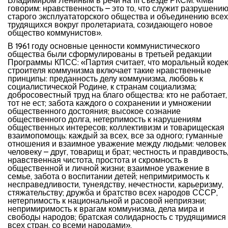
Владимиром Лениным в речи на III съезде РКСМ: «Мы
говорим: нравственность – это то, что служит разрушени
старого эксплуататорского общества и объединению всех
трудящихся вокруг пролетариата, созидающего новое
общество коммунистов».
В 1961 году основные ценности коммунистического
общества были сформулированы в третьей редакции
Программы КПСС: «Партия считает, что моральный кодек
строителя коммунизма включает такие нравственные
принципы: преданность делу коммунизма, любовь к
социалистической Родине, к странам социализма;
добросовестный труд на благо общества: кто не работает,
тот не ест; забота каждого о сохранении и умножении
общественного достояния; высокое сознание
общественного долга, нетерпимость к нарушениям
общественных интересов; коллективизм и товарищеская
взаимопомощь: каждый за всех, все за одного; гуманные
отношения и взаимное уважение между людьми: человек
человеку – друг, товарищ и брат; честность и правдивость
нравственная чистота, простота и скромность в
общественной и личной жизни; взаимное уважение в
семье, забота о воспитании детей; непримиримость к
несправедливости, тунеядству, нечестности, карьеризму,
стяжательству; дружба и братство всех народов СССР,
нетерпимость к национальной и расовой неприязни;
непримиримость к врагам коммунизма, дела мира и
свободы народов; братская солидарность с трудящимися
всех стран, со всеми народами».