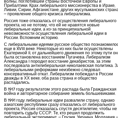
волны, поглотившей страны Восточной Европы и
Прибалтики. Крах либерального миссионерства в Ираке,
Ливии, Сирии, Афганистане, других мусульманских стран
– проявление общего кризиса либерализма.
Россия тоже отказалась от осуществления либерального
проекта, но не потому, что ей не нравятся новые
либеральные идеи, а из-за принципиальной
невозможности осуществления либеральной идеи в
России. Вспомним историю.
С либеральными идеями русское общество познакомило
еще в XVIII веке. Некоторые из них были осуществлены
Екатериной II, от дальнейшего движения по этому пути о
была остановлена восстанием Пугачева. Либерализм
Александра I породил восстание декабристов, за этим
последовала антилиберальная николаевская политика. З
либеральными реформами неизбежно следовал
консервативный откат. Либерализм побеждал в России
дважды в ХХ веке, оба раза страна и общество
распадались.
В 1917 году результатом этого распада была Гражданская
война и авторитарное собирание земель большевиками.
В 1991 году либеральные идеи развалили страну, однако
азиатские республики сразу отказались от либерального
проекта, Россия отказалась спустя десятилетие, чтобы не
повторить судьбу СССР. Те, кто решил продолжить
либеральный эксперимент, – Грузия, Украина, Молдавия 