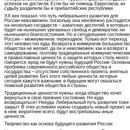
успехов не достигли. Если бы не помощь Евросоюза, их
судьбу разделили бы и прибалтийские республики.
ХХ век показал, что путь либерального развития для
России невозможен, поскольку она неизбежно распадетс
на несколько государств – азиатских деспотий, в которых 
будет ни нынешних урезанных свобод и демократии, ни
нынешнего благосостояния. Но и сегодняшнее состояние
России – межеумочное, переходное. Только вот переход
этот неизвестно куда. Возврата в коммунизм большинств
общества не желает, да он и невозможен, как и возврат к
самодержавию, поэтому традиционные коммунистически
и православные ценности, о защите которых столь много
говорится, вряд ли будут нужны будущей России. Основн
проблема современного российского общества и
государства – отсутствие собственного проекта, внятных
целей развития. Без этого любые ценности, которые
сегодня кажутся важными, в будущем могут оказаться
помехой развития общества и страны.
Традиционные ценности нужны, когда общество хочет
вернуться в свое прежнее состояние. Но куда
возвращаться? Некуда. Либеральный путь развития тоже
закрыт. В этих условиях нужно создавать новый проект, н
в нем, вероятнее всего, будут востребованы иные
ценности.
Творчество как основа будущего развития России