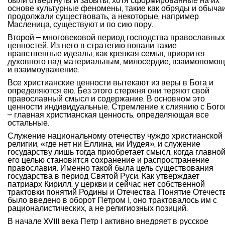
были отвергнуты и забыты, хотя сформированные на их
основе культурные феномены, такие как обряды и обычаи
продолжали существовать, а некоторые, например
Масленица, существуют и по сию пору.
Второй – многовековой период господства православных
ценностей. Из него в стратегию попали такие
нравственные идеалы, как крепкая семья, приоритет
духовного над материальным, милосердие, взаимопомощ
и взаимоуважение.
Все христианские ценности вытекают из веры в Бога и
определяются ею. Без этого стержня они теряют свой
православный смысл и содержание. В основном это
ценности индивидуальные. Стремление к слиянию с Бог
– главная христианская ценность, определяющая все
остальные.
Служение национальному отечеству чуждо христианской
религии, «где нет ни Еллина, ни Иудея», и служение
государству лишь тогда приобретает смысл, когда главно
его целью становится сохранение и распространение
православия. Именно такой была цель существования
государства в период Святой Руси. Как утверждает
патриарх Кирилл, у церкви и сейчас нет собственной
трактовки понятий Родины и Отечества. Понятие Отечест
было введено в оборот Петром I, оно трактовалось им с
рационалистических, а не религиозных позиций.
В начале XVIII века Петр I активно внедряет в русское