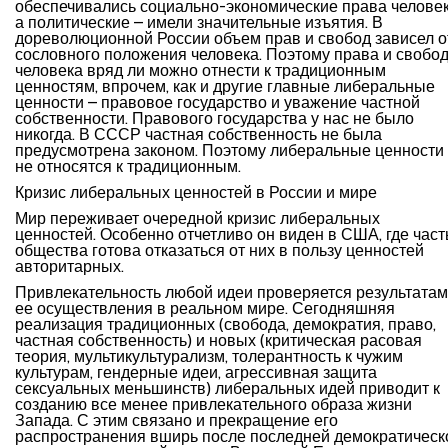
обеспечивались социально-экономические права человек
а политические – имели значительные изъятия. В
дореволюционной России объем прав и свобод зависел о
сословного положения человека. Поэтому права и свобо
человека вряд ли можно отнести к традиционным
ценностям, впрочем, как и другие главные либеральные
ценности – правовое государство и уважение частной
собственности. Правового государства у нас не было
никогда. В СССР частная собственность не была
предусмотрена законом. Поэтому либеральные ценности
не относятся к традиционным.
Кризис либеральных ценностей в России и мире
Мир переживает очередной кризис либеральных
ценностей. Особенно отчетливо он виден в США, где част
общества готова отказаться от них в пользу ценностей
авторитарных.
Привлекательность любой идеи проверяется результата
ее осуществления в реальном мире. Сегодняшняя
реализация традиционных (свобода, демократия, право,
частная собственность) и новых (критическая расовая
теория, мультикультурализм, толерантность к чужим
культурам, гендерные идеи, агрессивная защита
сексуальных меньшинств) либеральных идей приводит к
созданию все менее привлекательного образа жизни
Запада. С этим связано и прекращение его
распространения вширь после последней демократическ