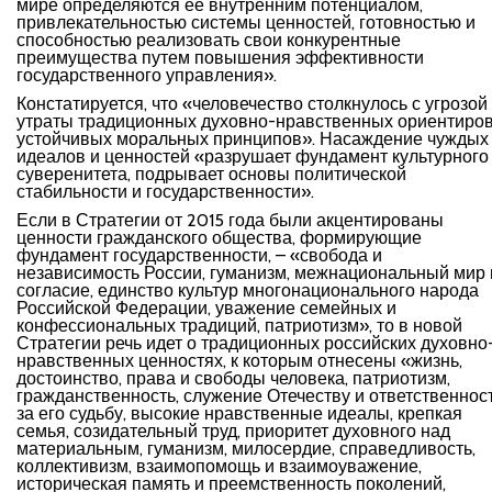
мире определяются ее внутренним потенциалом,
привлекательностью системы ценностей, готовностью и
способностью реализовать свои конкурентные
преимущества путем повышения эффективности
государственного управления».
Констатируется, что «человечество столкнулось с угрозой
утраты традиционных духовно-нравственных ориентиров
устойчивых моральных принципов». Насаждение чуждых
идеалов и ценностей «разрушает фундамент культурного
суверенитета, подрывает основы политической
стабильности и государственности».
Если в Стратегии от 2015 года были акцентированы
ценности гражданского общества, формирующие
фундамент государственности, – «свобода и
независимость России, гуманизм, межнациональный мир 
согласие, единство культур многонационального народа
Российской Федерации, уважение семейных и
конфессиональных традиций, патриотизм», то в новой
Стратегии речь идет о традиционных российских духовно
нравственных ценностях, к которым отнесены «жизнь,
достоинство, права и свободы человека, патриотизм,
гражданственность, служение Отечеству и ответственнос
за его судьбу, высокие нравственные идеалы, крепкая
семья, созидательный труд, приоритет духовного над
материальным, гуманизм, милосердие, справедливость,
коллективизм, взаимопомощь и взаимоуважение,
историческая память и преемственность поколений,