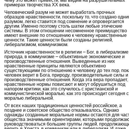
чему это может привести, мы видим на разрушительных
примерах творчества ХХ века.
Человеческий разум не может выработать прочных
образцов нравственности, поскольку то, что создано одн
разумом, легко ставится под сомнение и опровергается
другим. Именно поэтому столь шатки любые этические
системы. В этом отношении несомненное преимущество
имеют внешние по отношению к человеку нравственные
ценности. Такие ценности были созданы религией,
либерализмом, коммунизмом.
Источник нравственности в религии – Бог, в либерализме
природа, в коммунизме – объективные экономические и
производственные отношения. Выведенные из них
нравственные принципы являются объективно
существующими по отношению к человеку до тех пор, пок
человек верит в Бога, природу, производительные силы и
производственные отношения. Когда эта вера пропадает,
нравственные нормы повисают и могут обрушиться под
напором критики, как это случилось с христианской и
коммунистической моралью, как это происходит сегодня с
моралью либеральной.
От всех наших традиционных ценностей российское, а
позднее и советское общество отказывалось. Однако
однажды созданные моральные нормы остаются для час
общества значимыми ориентирами, которыми продолжа
руководствоваться большие группы людей, продолжающ
верить в Христа, в коммунизм или в либерализм. И даже