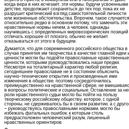
когда вера в них исчезает, эти нормы, будучи усвоенными
детстве, продолжают сохраняться до тех пор, пока их не
разрушит критический взгляд самостоятельной личности
или жизненные обстоятельства. Впрочем, такое случаетс
относительно редко в основном потому, что заменить эти
нравственные нормы нечем, а человек, однажды
научившись с определенных мировоззренческих позиций
отличать хорошее от плохого, обычно не желает
отказываться от этого в будущем.
Думается, что для современного российского общества в
случае принятия им творчества в качестве главной идеи 
ценности могли бы подойти православные нравственные
ценности, которыми руководствовались наши предки.
Несмотря на тоталитарный характер любой религии,
сегодняшнее православие не в состоянии объяснить
научно-технические открытия и произведенные ими
изменения в обществе, поэтому сосредоточилось
преимущественно на нравственной сфере, не вмешивая
в вопросы политические и социальные. Оставление за не
роли нравственного судьи могло бы пойти на пользу
творческому российскому обществу, которое, с одной
стороны, не сдерживалось бы в своем развитии, а с друг
– руководствуясь православными нормами, могло бы
избежать фатальных ошибок, к которым столь
предрасположен человеческий разум, лишенный
нравственных ориентиров.