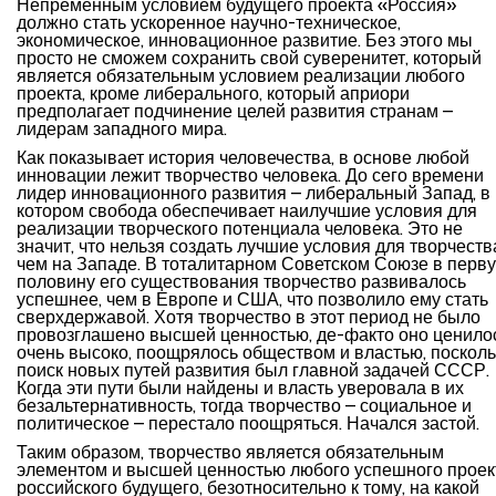
Непременным условием будущего проекта «Россия»
должно стать ускоренное научно-техническое,
экономическое, инновационное развитие. Без этого мы
просто не сможем сохранить свой суверенитет, который
является обязательным условием реализации любого
проекта, кроме либерального, который априори
предполагает подчинение целей развития странам –
лидерам западного мира.
Как показывает история человечества, в основе любой
инновации лежит творчество человека. До сего времени
лидер инновационного развития – либеральный Запад, в
котором свобода обеспечивает наилучшие условия для
реализации творческого потенциала человека. Это не
значит, что нельзя создать лучшие условия для творчеств
чем на Западе. В тоталитарном Советском Союзе в перв
половину его существования творчество развивалось
успешнее, чем в Европе и США, что позволило ему стать
сверхдержавой. Хотя творчество в этот период не было
провозглашено высшей ценностью, де-факто оно ценило
очень высоко, поощрялось обществом и властью, посколь
поиск новых путей развития был главной задачей СССР.
Когда эти пути были найдены и власть уверовала в их
безальтернативность, тогда творчество – социальное и
политическое – перестало поощряться. Начался застой.
Таким образом, творчество является обязательным
элементом и высшей ценностью любого успешного проек
российского будущего, безотносительно к тому, на какой