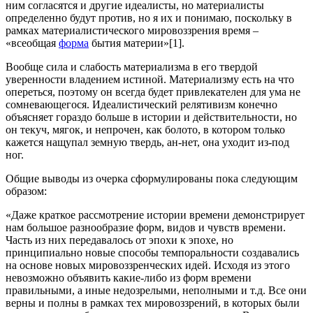
ним согласятся и другие идеалисты, но материалисты
определенно будут против, но я их и понимаю, поскольку в
рамках материалистического мировоззрения время –
«всеобщая
форма
бытия материи»[1].
Вообще сила и слабость материализма в его твердой
уверенности владением истиной. Материализму есть на что
опереться, поэтому он всегда будет привлекателен для ума не
сомневающегося. Идеалистический релятивизм конечно
объясняет гораздо больше в истории и действительности, но
он текуч, мягок, и непрочен, как болото, в котором только
кажется нащупал земную твердь, ан-нет, она уходит из-под
ног.
Общие выводы из очерка сформулированы пока следующим
образом:
«Даже краткое рассмотрение истории времени демонстрирует
нам большое разнообразие форм, видов и чувств времени.
Часть из них передавалось от эпохи к эпохе, но
принципиально новые способы темпоральности создавались
на основе новых мировоззренческих идей. Исходя из этого
невозможно объявить какие-либо из форм времени
правильными, а иные недозрелыми, неполными и т.д. Все они
верны и полны в рамках тех мировоззрений, в которых были