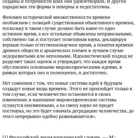
созданы и потребности коих они удовлетворяли. В других
парадигмах эти формы и неверны и недостаточны.
Феномен исторической множественности времени
необъясним с позиций существования объективного времени,
поскольку в таком случае должно быть какое-то одно
истинное время, а все остальные объявлены неправильными,
собственно так и поступает позитивная наука, декларируя
верным только естественнонаучное время, а понятия времени
древних обществ и архаических племен в лучшем случае
недоразвитыми или неполными. Идеалистический подход не
разделяет таких оценок и утверждает, что каждое время
обусловлено основными мировоззренческими идеями, в
рамках которых оно и полноценно, и достаточно.
Нет сомнения с том, что новые системы идей в будущем
создадут новые виды времени. Этого не произойдет только в
том случае, если человечество остановится в своих
изменениях и нынешние мировоззренческие системы
останутся неизменными, а на смену науке не придет
постнаука, но это будет означать деградацию человечества, до
этого непрерывно идейно развивавшегося».
[1] Философский энциклопедический словарь. — М.: