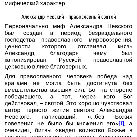
мифический характер.
Александр Невский – православный святой
Первоначально миф Александра Невского
был создан в период безраздельного
господства православного мировоззрения,
ценности которого отстаивал князь
Александр, благодаря чему был
канонизирован Русской православной
церковью в лике благоверных.
Для православного человека победа над
врагами не могла быть достигнута без
вмешательства высших сил. Бог на стороне
победившего, а тот, через кого Бог
действовал, – святой. Это хорошо чувствовал
автор первого жития святого Александра
Невского, написавший: «…без Божия
повеления не было бы княжения его»
[1]
, а
очевидец битвы «видел воинство Божье в
воздухе, пришедшее на помощь Александру.