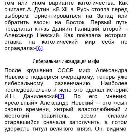
том или ином варианте католичества. Как
считает А. Дугин: «В XIII в. Русь стояла перед
выбором: ориентироваться на Запад или
обратить взоры на Восток. Первый путь
предлагал князь Даниил Галицкий, второй –
Александр Невский. Как показала история,
ставка на католический мир себя не
оправдала»
[6]
.
Либеральная ликвидация мифа
После крушения СССР миф Александра
Невского подвергся очередному, теперь уже
либеральному, развенчанию. Наиболее
последовательно и ясно это сделал историк
И.Н. Данилевский
[7]
. По его мнению,
«реальный» Александр Невский — это «сын
своего времени, хитрый, властолюбивый и
жестокий правитель, всеми силами
старавшийся сначала заполучить, а потом
удержать титул великого князя. Он, видимо,