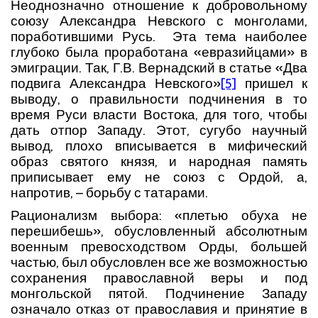
Неоднозначно отношение к добровольному
союзу Александра Невского с монголами,
поработившими Русь. Эта тема наиболее
глубоко была проработана «евразийцами» в
эмиграции. Так, Г.В. Вернадский в статье «Два
подвига Александра Невского»
[5]
пришел к
выводу, о правильности подчинения в то
время Руси власти Востока, для того, чтобы
дать отпор Западу. Этот, сугубо научный
вывод, плохо вписывается в мифический
образ святого князя, и народная память
приписывает ему не союз с Ордой, а,
напротив, – борьбу с татарами.
Рационализм выбора: «плетью обуха не
перешибешь», обусловленный абсолютным
военным превосходством Орды, большей
частью, был обусловлен все же возможностью
сохранения православной веры и под
монгольской пятой. Подчинение Западу
означало отказ от православия и принятие в