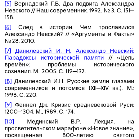
[5]
Вернадский Г.В. Два подвига Александра
Невского // Наш современник. 1992. № 3. С. 151—
158.
[6]
След в истории. Чем прославился
Александр Невский? // «Аргументы и Факты»
№ 28. 2010.
[7]
Данилевский И. Н.
Александр Невский:
Парадоксы исторической памяти
// «Цепь
времён»: проблемы исторического
сознания. М., 2005. С. 119—132.
[8]
Данилевский И.Н. Русские земли глазами
современников и потомков (XII—XIV вв.). М.:
1998. С. 220.
[9]
Феннел Дж. Кризис средневековой Руси:
1200–1304. М., 1989. С. 174.
[10]
Мединский В.Р. Лекция, на
просветительском марафоне «Новое знание»,
посвященная 800-летию святого