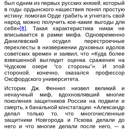
был одним из первых русских князей, который
в годы ордынского нашествия понял простую
истину: помогая Орде грабить и угнетать свой
народ, можно получить кое-какие выгоды для
себя»
[8]
. Такая характеристика никак не
вписывается в рамки мифа. Одновременно
Данилевский осудил перестроечные
перехлесты в низвержении духовных идолов
советских времен и заявил, что «Куда более
взвешенной выглядит оценка сражения на
Чудском озере “со стороны”». И этой
стороной, конечно, оказался профессор
Оксфордского университета.
Историк Дж. Феннел низвел великий и
ненаучный миф, вдохновлявший многие
поколения защитников России на подвиги и
смерть, к банальной констатации: «Александр
делал только то, что многочисленные
защитники Новгорода и Пскова делали до
него и что многие делали после него, — а