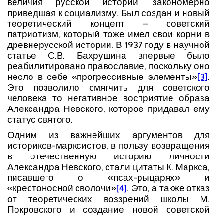
величия русской истории, закономерно
приведшая к социализму. Был создан и новый
теоретический концепт – советский
патриотизм, который тоже имел свои корни в
древнерусской истории. В 1937 году в научной
статье С.В. Бахрушина впервые было
реабилитировано православие, поскольку оно
несло в себе «прогрессивные элементы»
[3]
.
Это позволило смягчить для советского
человека то негативное восприятие образа
Александра Невского, которое придавал ему
статус святого.
Одним из важнейших аргументов для
историков-марксистов, в пользу возвращения
в отечественную историю личности
Александра Невского, стали цитаты К. Маркса,
писавшего о «псах-рыцарях» и
«крестоносной сволочи»
[4]
. Это, а также отказ
от теоретических воззрений школы М.
Покровского и создание новой советской