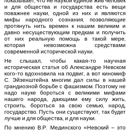
показывает, что не наукой единой жив человек
и для общества и государства есть вещи
поважнее науки, одной из них и являются
мифы народного сознания, позволяющие
протянуть нить времен к нашим великим и
давно несуществующим предкам и получить
от них реальную помощь в такой мере,
которая невозможна средствами
современной исторической науки.
Не слышал, чтобы какая-то научная
историческая статья об Александре Невском
кого-то вдохновила на подвиг, а вот киномиф
С. Эйзенштейна многим дал силы в нашей
грандиозной борьбе с фашизмом. Поэтому не
надо науке бороться с великими мифами
нашего народа, дающими ему силу жить,
строить, бороться за свою семью, народ,
государство. Пусть они существуют, так будет
лучше и для общества, и для науки.
По мнению В.Р. Мединского
«Невский – это