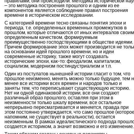
правилами, они происходили. Методика исторической нау
– это методика построения прошлого и одним из ее
компонентов является соблюдение правил построения
времени в историческом исследовании.
С категорией времени тесно связаны понятия эпохи и
периода, т.е. определенных временных промежутков в
прошлом, которые отличаются от иных интервалов своим
определенным качеством, формируемым
преимущественно господствующими в обществе идеями.
Причем формирование эпох может производится не толь
на основании идей прошлого времени, но и идеи
современные историку, также могут создавать
исторические эпохи, как-то: феодализм, капитализм,
социализм, модернизм постиндустриализм и т.п.
Один из постулатов нынешней истории гласит о том, что
прошлое неизменно, менять можно только будущее, тем 
менее все историки всех времен и народов только и
заняты тем, что переписывают существующую историю.
Нет ни одной одинаковой истории, все они создают
различный образ прошлого, оставляя при этом в
неизменности только шкалу времени, все остальное
непрерывно пересматривается и меняется, правда при
этом постоянно утверждается, что само прошлое (которое
напомним, не существует в реальности), остается
неизменным. В рамках идеалистического подхода прошл
создается историком, а значит возможно и его изменение.