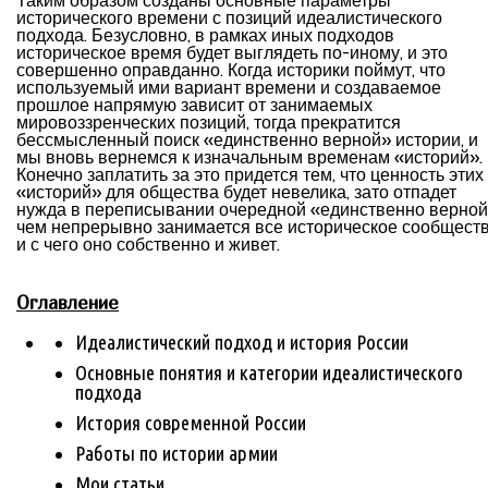
Таким образом созданы основные параметры
исторического времени с позиций идеалистического
подхода. Безусловно, в рамках иных подходов
историческое время будет выглядеть по-иному, и это
совершенно оправданно. Когда историки поймут, что
используемый ими вариант времени и создаваемое
прошлое напрямую зависит от занимаемых
мировоззренческих позиций, тогда прекратится
бессмысленный поиск «единственно верной» истории, и
мы вновь вернемся к изначальным временам «историй».
Конечно заплатить за это придется тем, что ценность этих
«историй» для общества будет невелика, зато отпадет
нужда в переписывании очередной «единственно верной
чем непрерывно занимается все историческое сообществ
и с чего оно собственно и живет.
Оглавление
Идеалистический подход и история России
Основные понятия и категории идеалистического
подхода
История современной России
Работы по истории армии
Мои статьи