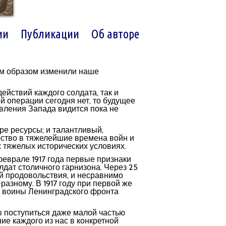
ии
Публикации
Об авторе
ым образом изменили наше
ействий каждого солдата, так и
ой операции сегодня нет, то будущее
вления Запада видится пока не
ре ресурсы; и талантливый,
рство в тяжелейшие времена войн и
ых тяжелых исторических условиях.
феврале 1917 года первые признаки
лдат столичного гарнизона. Через 25
й продовольствия, и несравнимо
-разному. В 1917 году при первой же
 и воины Ленинградского фронта
ы поступиться даже малой частью
ие каждого из нас в конкретной