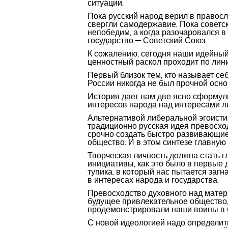
ситуации.
Пока русский народ верил в правосл
свергли самодержавие. Пока советск
непобедим, а когда разочаровался в
государство — Советский Союз.
К сожалению, сегодня наши идейный
ценностный раскол проходит по лин
Первый близок тем, кто называет се
России никогда не был прочной осно
История дает нам две ясно сформул
интересов народа над интересами ли
Альтернативой либеральной эгоисти
традиционно русская идея превосхо
срочно создать быстро развивающие
общество. И в этом синтезе главную 
Творческая личность должна стать г
инициативы, как это было в первые 
тупика, в который нас пытается заг
в интересах народа и государства.
Превосходство духовного над матер
будущее привлекательное общество,
продемонстрировали наши воины в б
С новой идеологией надо определить