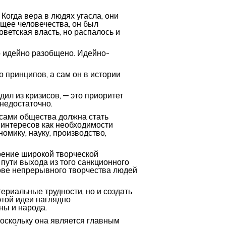
Когда вера в людях угасла, они
ущее человечества, он был
ветская власть, но распалось и
о идейно разобщено. Идейно-
о принципов, а сам он в истории
л из кризисов, — это приоритет
недостаточно.
есами общества должна стать
 интересов как необходимости
мику, науку, производство,
щрение широкой творческой
 пути выхода из того санкционного
нове непрерывного творчества людей
риальные трудности, но и создать
этой идеи наглядно
ны и народа.
поскольку она является главным