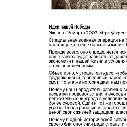
Идеи нашей Победы
Эксперт 16 марта 2002. https://expert.
Специальная военная операция на У
настоящее, но еще больше изменят 
Прежде всего, оно определяется исхо
наше завтра будет зависеть от дейст
экономики и нашей жизни в условия
столь определенным.
Объективно, у страны есть все, что
трудолюбивый, терпеливый народ; и
смут. Но эта же история дает нам пр
Почему наш народ столь различно ве
нехватки продовольствия и очереди 
лет жители Ленинграда в условиях 
более суровой. Один и тот же город,
угрозе голода рабочие и солдаты св
ценой своих жизней защищали власть
Почему в одной исторической ситуац
своего благополучия ради страны и н