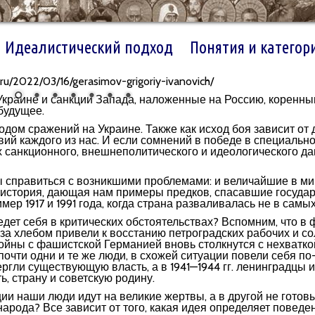
Идеалистический подход
Понятия и категор
ru/2022/03/16/gerasimov-grigoriy-ivanovich/
краине и санкции Запада, наложенные на Россию, коренн
будущее.
дом сражений на Украине. Также как исход боя зависит от д
вий каждого из нас. И если сомнений в победе в специальн
х санкционного, внешнеполитического и идеологического да
бы справиться с возникшими проблемами: и величайшие в ми
 история, дающая нам примеры предков, спасавшие госуда
имер 1917 и 1991 года, когда страна разваливалась не в сам
дет себя в критических обстоятельствах? Вспомним, что в 
за хлебом привели к восстанию петроградских рабочих и со
войны с фашистской Германией вновь столкнутся с нехватко
 почти одни и те же люди, в схожей ситуации повели себя по
ергли существующую власть, а в 1941—1944 гг. ленинградцы
, страну и советскую родину.
ии наши люди идут на великие жертвы, а в другой не готов
арода? Все зависит от того, какая идея определяет поведен