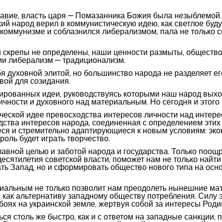
авие, власть царя — Помазанника Божия была незыблемой. 
ий народ верил в коммунистическую идею, как светлое буд
 коммунизме и соблазнился либерализмом, пала не только со
 скрепы не определены, наши ценности размыты, обществ
ии либерализм — традиционализм.
бя духовной элитой, но большинство народа не разделяет ег
вой для созидания.
ированных идеи, руководствуясь которыми наш народ выходи
чности и духовного над материальным. Но сегодня и этого 
ческой идее превосходства интересов личности над интер
дства интересов народа, соединенная с определением этих
ся и стремительно адаптирующиеся к новым условиям: эконо
роль будет играть творчество.
лавной целью и заботой народа и государства. Только поо
десятилетия советской власти, поможет нам не только найти
нать Запад, но и сформировать общество нового типа на ос
иальным не только позволит нам преодолеть нынешние мате
 как альтернативу западному обществу потребления. Силу 
оях на украинской земле, жертвуя собой за интересы Роди
ся столь же быстро, как и с ответом на западные санкции, 