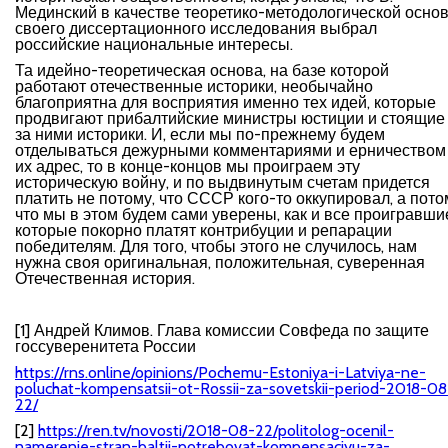
Мединский в качестве теоретико-методологической осно
своего диссертационного исследования выбрал
российские национальные интересы.
Та идейно-теоретическая основа, на базе которой
работают отечественные историки, необычайно
благоприятна для восприятия именно тех идей, которые
продвигают прибалтийские министры юстиции и стоящие
за ними историки. И, если мы по-прежнему будем
отделываться дежурными комментариями и ерничеством
их адрес, то в конце-концов мы проиграем эту
историческую войну, и по выдвинутым счетам придется
платить не потому, что СССР кого-то оккупировал, а пото
что мы в этом будем сами уверены, как и все проигравши
которые покорно платят контрибуции и репарации
победителям. Для того, чтобы этого не случилось, нам
нужна своя оригинальная, положительная, суверенная
Отечественная история.
[1] Андрей Климов. Глава комиссии Совфеда по защите
госсуверенитета России
https://rns.online/opinions/Pochemu-Estoniya-i-Latviya-ne-
poluchat-kompensatsii-ot-Rossii-za-sovetskii-period-2018-08
22/
[2]
https://ren.tv/novosti/2018-08-22/politolog-ocenil-
namerenie-stran-baltii-potrebovat-kompensaciyu-za-