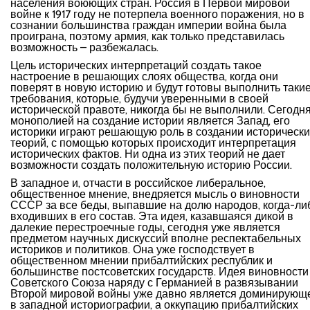
населения воюющих стран. Россия в Первой мировой
войне к 1917 году не потерпела военного поражения, но в
сознании большинства граждан империи война была
проиграна, поэтому армия, как только представилась
возможность – разбежалась.
Цель исторических интерпретаций создать такое
настроение в решающих слоях общества, когда они
поверят в новую историю и будут готовы выполнить таки
требования, которые, будучи уверенными в своей
исторической правоте, никогда бы не выполнили. Сегодн
монополией на создание истории является Запад, его
историки играют решающую роль в создании исторически
теорий, с помощью которых происходит интерпретация
исторических фактов. Ни одна из этих теорий не дает
возможности создать положительную историю России.
В западное и, отчасти в российское либеральное,
общественное мнение, внедряется мысль о виновности
СССР за все беды, выпавшие на долю народов, когда-ли
входивших в его состав. Эта идея, казавшаяся дикой в
далекие перестроечные годы, сегодня уже является
предметом научных дискуссий вполне респектабельных
историков и политиков. Она уже господствует в
общественном мнении прибалтийских республик и
большинстве постсоветских государств. Идея виновности
Советского Союза наряду с Германией в развязывании
Второй мировой войны уже давно является доминирующ
в западной историографии, а оккупацию прибалтийских