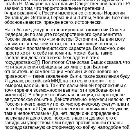
штаба Н. Макаров на заседании Общественной палаты Р
заявил о том, что территориальные претензии
(«притязания») к России имеются со стороны Норвегии,
Финляндии, Эстонии, Германии и Литвы, Японии. Все они
обосновываются, прежде всего, исторически.
На событие дежурно отреагировали в комиссии Совета
Федерации по защите государственного суверенитета
России, заявив, что «…министры Эстонии и Латвии могут
заниматься тем, чем хотят, но это мышиная возня, в
основном пропагандистского характера. Возможно, они
просто хотят о себе напомнить, может быть, такие
заявления делаются из-за безнадеги в этих
государствах»[1]. Политолог Станислав Бышок сказал, что
«
эти заявления официальных лиц стран Балтии
относительно компенсации России ничего нового не
привносят — такие заявления были, такие заявления буду
Я думаю, российский МИД на это если ответит, то с
юмором, как обычно. Так что дальнейшей перспективы с
точки зрения возможности выплат эти требования не
имеют
»[2]. В общем-то обычная реакция, на проходное
августовское событие. Действительно, неужели неясно, ч
Россия ничего никому по их «историческому счету» плати
не собирается? Однако «коллеги» не понимают. Неужели
такие непонятливые? Да, нет, люди они определенно
неглупые и дело свое, похоже, знают и делают его с
завидным упорством. Они ведут против нашей страны
последовательную «историческую» войну, наподобие той