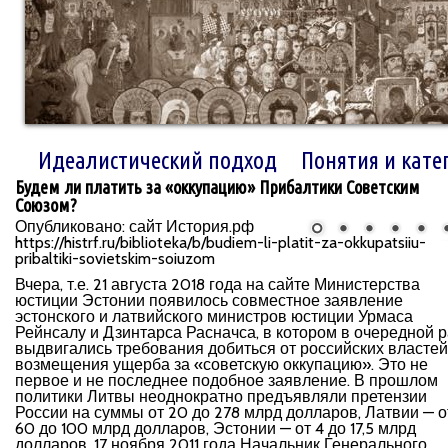
Идеалистический подход
Понятия и кате
Будем ли платить за «оккупацию» Прибалтики Советским
Союзом?
Опубликовано: сайт История.рф
https://histrf.ru/biblioteka/b/budiem-li-platit-za-okkupatsiiu-
pribaltiki-sovietskim-soiuzom
Вчера, т.е. 21 августа 2018 года на сайте Министерства
юстиции Эстонии появилось совместное заявление
эстонского и латвийского министров юстиции Урмаса
Рейнсалу и Дзинтарса Расначса, в котором в очередной р
выдвигались требования добиться от российских властей
возмещения ущерба за «советскую оккупацию». Это не
первое и не последнее подобное заявление. В прошлом
политики Литвы неоднократно предъявляли претензии
России на суммы от 20 до 278 млрд долларов, Латвии — о
60 до 100 млрд долларов, Эстонии — от 4 до 17,5 млрд
долларов. 17 ноября 2011 года Начальник Генерального