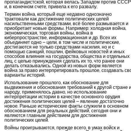
пропагандистской, которая велась Западом против СССР
и, в конечном счете, привела к его развалу.
Термин война, который еще недавно однозначно
трактовали как достижение политических целей
насильственными средствами, всё более размывается и
приобретает новые формы. Например: холодная война,
экономическая, торговая войны, война в
киберпространстве, информационная и др. Всех их
объединяет одно – цели, в том числе и политические,
достигаются не только средствами насилия, но и с
помощью санкций, пошлин, фейковых новостей и иных
способов влияния на государства, общества и отдельных
лиц, с целью принуждения сделать их то, что ранее они
делать отказывались. Одной из новых форм является
война за право интерпретировать прошлое, создавать св
варианты историй.
Использование прошлого, как обоснование для
выдвижения и обоснования требований к другой стране 
народу, применялось давно, но использование
интерпретации истории в качестве основного орудия
достижения политических целей – явление достаточно
новое. Раньше исторические факты служили в основном
обоснованием для реальных действий, сегодня они и
являются главным действием для достижения
политических целей.
Войны проигрываются, прежде всего, в умах войск и