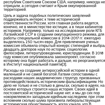
республик Советским Союзом США, например, никогда не
отрицали, а сегодня считают и Крым оккупированной
территорией.
Цель и задача подобных политических заявлений
поддерживать интерес к теме исторической
ответственности России, хотя главная работа ведется,
конечно, не в министерстве юстиции, а в тиши кабинетов
историков. Например, только на исследование роли КГБ
Латвийской ССР в создании оккупационного режима, для
работы специальной комиссии в 2014-2017 гг. ежегодно
выделялось 250 тысяч евро. Для привлечения ученых
комиссия объявила открытый конкурс стипендий и выбра
двадцать докторов наук по истории, социологии,
философии, литературоведению, юриспруденции. В 2018
году комиссия опубликовала законопроект, согласно
которому она будет работать и дальше, но реорганизуетс
в Институт национальной памяти[3].
Расходы на создание антироссийской истории в одной
маленькой и не самой богатой Латвии сопоставимы с
расходами наших академических структур, призванных
противодействовать историческим фальсификациям. Но
дело не только и не столько в деньгах, сколько в идеях, на
основе которых строится наша история. Своих идей в
постсоветской исторической науке нет, и мы до сих пор
«окормляемся» западным идейным наследием, при этом
вспомним сколько шума произвела либеральствующая
историческая общественность, когда узнала, что В.