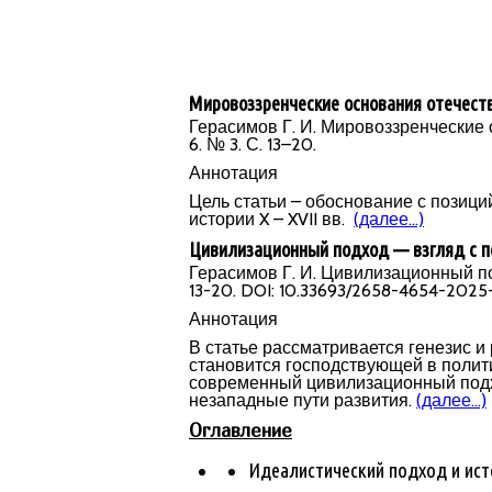
Мировоззренческие основания отечестве
Герасимов Г. И. Мировоззренческие 
6. № 3. С. 13–20.
Аннотаци
я
Цель статьи – обоснование с позици
истории X – XVII вв.
(далее…)
Цивилизационный подход — взгляд с 
Герасимов Г. И. Цивилизационный под
13-20. DOI: 10.33693/2658-4654-2025
Аннотация
В статье рассматривается генезис и
становится господствующей в полити
современный цивилизационный подхо
незападные пути развития.
(далее…)
Оглавление
Идеалистический подход и ист