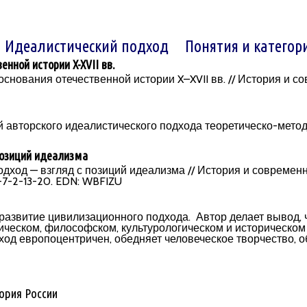
Идеалистический подход
Понятия и категор
нной истории X-XVII вв.
основания отечественной истории X–XVII вв. // История и с
й авторского идеалистического подхода теоретическо-мето
позиций идеализма
ход — взгляд с позиций идеализма // История и современное
-7-2-13-20. EDN: WBFIZU
 развитие цивилизационного подхода. Автор делает вывод,
ческом, философском, культурологическом и историческом 
д европоцентричен, обедняет человеческое творчество, о
ория России